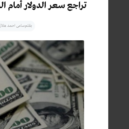
تراجع سعر الدولار أمام ال
بقلم
سامى احمد هلال