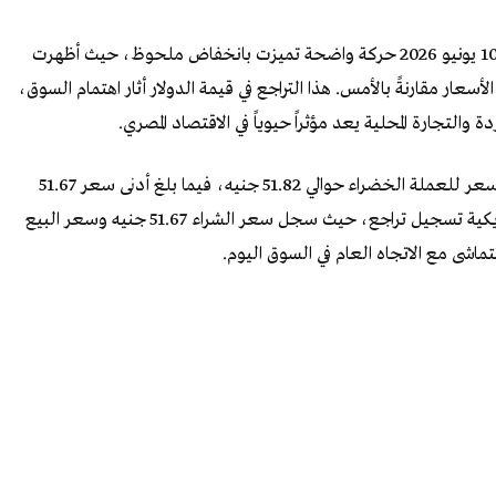
المصري اليوم الأربعاء 10 يونيو 2026 حركة واضحة تميزت بانخفاض ملحوظ، حيث أظهرت
الأسعار مقارنةً بالأمس. هذا التراجع في قيمة الدولار أثار اهتمام السوق،
 والتجارة المحلية يعد مؤثراً حيوياً في الاقتصاد المصري.
تداولت البنوك أسعار الدولار اليوم، حيث سجل أعلى سعر للعملة الخضراء حوالي 51.82 جنيه، فيما بلغ أدنى سعر 51.67
جنيه. داخل البنك الأهلي المصري، واصلت العملة الأمريكية تسجيل تراجع، حيث سجل سعر الشراء 51.67 جنيه وسعر البيع